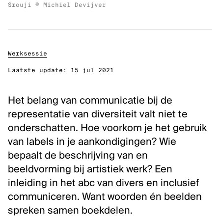
Srouji © Michiel Devijver
Inclusie, zorg en duurzaamheid
Werken bij Kunstenpunt
Contacteer ons
Werksessie
VOLG KUNSTENPUNT
Laatste update:
15 jul 2021
Nieuwsbrief Kunstenpunt
Het belang van communicatie bij de
Instagram
representatie van diversiteit valt niet te
Linkedin
onderschatten. Hoe voorkom je het gebruik
Facebook
van labels in je aankondigingen? Wie
Vimeo
bepaalt de beschrijving van en
beeldvorming bij artistiek werk? Een
inleiding in het abc van divers en inclusief
communiceren. Want woorden én beelden
spreken samen boekdelen.