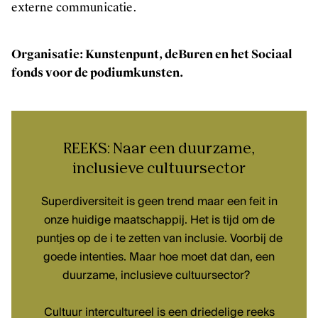
externe communicatie.
Organisatie: Kunstenpunt, deBuren en het Sociaal
fonds voor de podiumkunsten.
REEKS: Naar een duurzame,
inclusieve cultuursector
Superdiversiteit is geen trend maar een feit in
onze huidige maatschappij. Het is tijd om de
puntjes op de i te zetten van inclusie. Voorbij de
goede intenties. Maar hoe moet dat dan, een
duurzame, inclusieve cultuursector?
Cultuur intercultureel is een driedelige reeks