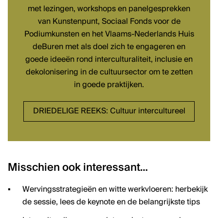
met lezingen, workshops en panelgesprekken
van Kunstenpunt, Sociaal Fonds voor de
Podiumkunsten en het Vlaams-Nederlands Huis
deBuren met als doel zich te engageren en
goede ideeën rond interculturaliteit, inclusie en
dekolonisering in de cultuursector om te zetten
in goede praktijken.
DRIEDELIGE REEKS: Cultuur intercultureel
Misschien ook interessant…
Wervingsstrategieën en witte werkvloeren: herbekijk
de sessie, lees de keynote en de belangrijkste tips