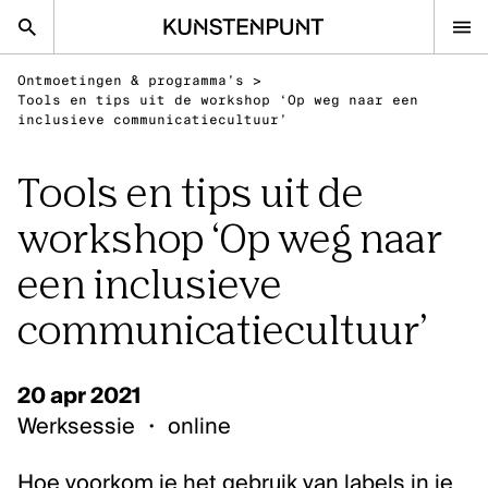
Kunstenpunt home pagina
Ontmoetingen & programma’s
>
nl
en
Tools en tips uit de workshop ‘Op weg naar een
inclusieve communicatiecultuur’
Tools en tips uit de
Advies
workshop ‘Op weg naar
Calls
Agenda
een inclusieve
Sector
communicatiecultuur’
Onderzoek
Stel ons je vraag
20 apr 2021
Werksessie
・
online
DISCIPLINES
Beeldende kunsten
Hoe voorkom je het gebruik van labels in je