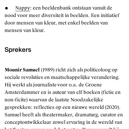
●
Nappy
: een beeldenbank ontstaan vanuit de
nood voor meer diversiteit in beelden. Een initiatief
door mensen van kleur, met enkel beelden van
mensen van kleur.
Sprekers
Mounir Samuel
(1989) richt zich als politicoloog op
sociale revoluties en maatschappelijke verandering.
Het kantoor van Kunstenpunt vind je
Hij werkt als journaliste voor o.a. de Groene
in de Ravensteingalerij vlak naast
Amsterdammer en is auteur van elf boeken (fictie en
het Centraal Station in Brussel.
non-ficite) waarvan de laatste Noodzakelijke
gesprekken: reflecties op een nieuwe wereld (2020).
Samuel heeft als theatermaker, dramaturg, curator en
conceptontwikkelaar zowel ervaring in de wereld van