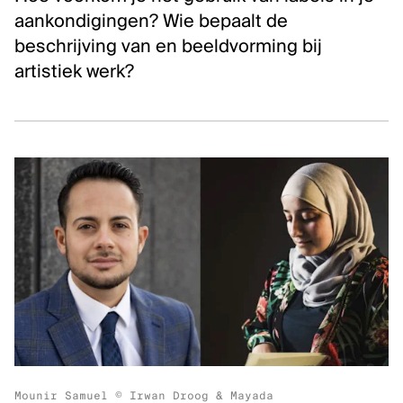
Klassieke muziek
aankondigingen? Wie bepaalt de
beschrijving van en beeldvorming bij
Podiumkunsten
artistiek werk?
ONTDEK
Evenementen
Kunstendatabank
Bibliotheek en collecties
Publicaties
Videozone
Podcasts
OVER KUNSTENPUNT
Over Kunstenpunt
Nieuws
Mounir Samuel © Irwan Droog & Mayada