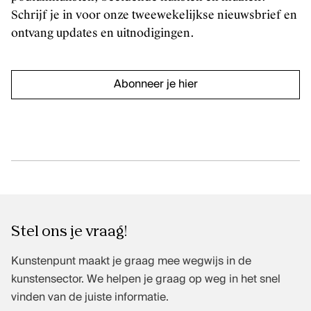
Schrijf je in voor onze tweewekelijkse nieuwsbrief en
Klassieke muziek
ontvang updates en uitnodigingen.
Podiumkunsten
ONTDEK
Abonneer je hier
Evenementen
Kunstendatabank
Bibliotheek en collecties
Publicaties
Videozone
Podcasts
Stel ons je vraag!
OVER KUNSTENPUNT
Kunstenpunt maakt je graag mee wegwijs in de
Over Kunstenpunt
kunstensector. We helpen je graag op weg in het snel
vinden van de juiste informatie.
Nieuws