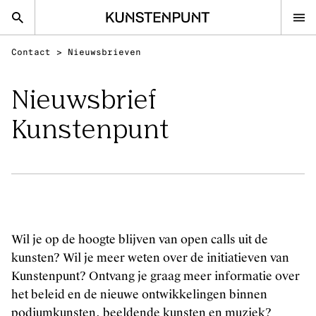
Kunstenpunt home pagina
Contact
>
Nieuwsbrieven
nl
en
Nieuwsbrief
Kunstenpunt
Advies
Calls
Agenda
Sector
Onderzoek
Wil je op de hoogte blijven van open calls uit de
Stel ons je vraag
kunsten? Wil je meer weten over de initiatieven van
Kunstenpunt? Ontvang je graag meer informatie over
DISCIPLINES
het beleid en de nieuwe ontwikkelingen binnen
Beeldende kunsten
podiumkunsten, beeldende kunsten en muziek?