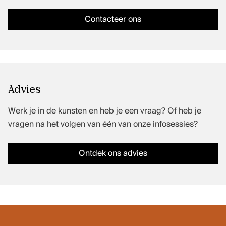
Inclusie, zorg en duurzaamheid
Contacteer ons
Werken bij Kunstenpunt
Contacteer ons
VOLG KUNSTENPUNT
Nieuwsbrief Kunstenpunt
Advies
Instagram
Werk je in de kunsten en heb je een vraag? Of heb je
Linkedin
vragen na het volgen van één van onze infosessies?
Facebook
Vimeo
Ontdek ons advies