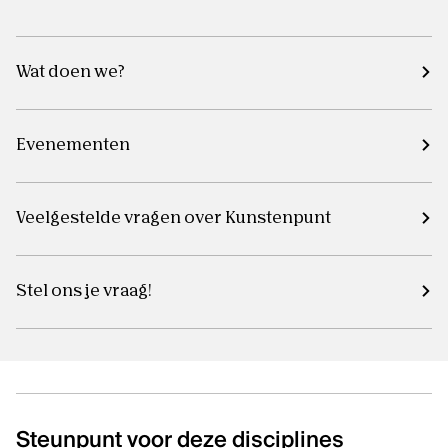
Wat doen we?
Evenementen
Veelgestelde vragen over Kunstenpunt
Stel ons je vraag!
Het kantoor van Kunstenpunt vind je
in de Ravensteingalerij vlak naast
Steunpunt voor deze disciplines
het Centraal Station in Brussel.