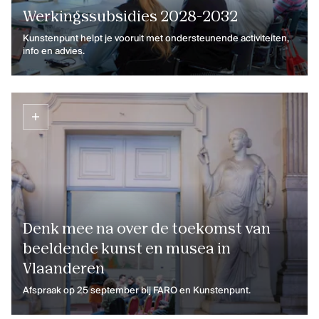
Inclusie, zorg en duurzaamheid
Werkingssubsidies 2028-2032
Werken bij Kunstenpunt
Kunstenpunt helpt je vooruit met ondersteunende activiteiten,
info en advies.
Contacteer ons
VOLG KUNSTENPUNT
Nieuwsbrief Kunstenpunt
Instagram
Linkedin
Facebook
Vimeo
Denk mee na over de toekomst van
beeldende kunst en musea in
Vlaanderen
Afspraak op 25 september bij FARO en Kunstenpunt.