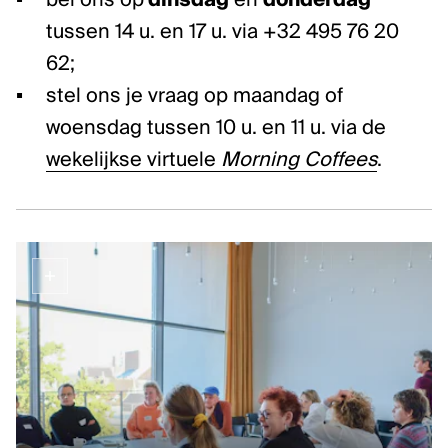
bel ons op
dinsdag
en
donderdag
Klassieke muziek
tussen 14 u. en 17 u. via +32 495 76 20
Podiumkunsten
62;
stel ons je vraag op maandag of
ONTDEK
woensdag tussen 10 u. en 11 u. via de
Evenementen
wekelijkse virtuele
Morning Coffees
.
Kunstendatabank
Bibliotheek en collecties
Publicaties
Videozone
Podcasts
OVER KUNSTENPUNT
Over Kunstenpunt
Nieuws