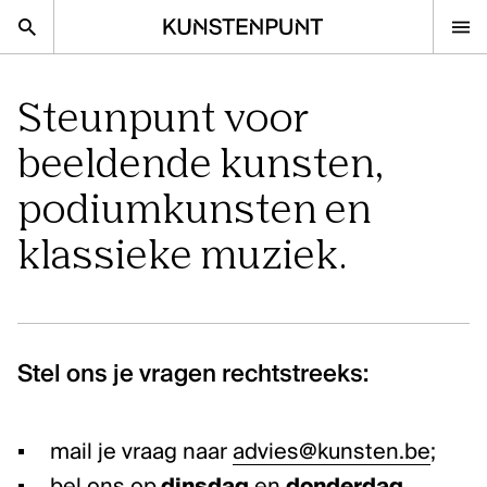
Kunstenpunt home pagina
nl
en
Steunpunt voor
beeldende kunsten,
Advies
podiumkunsten en
Calls
klassieke muziek.
Agenda
Sector
Onderzoek
Stel ons je vraag
Stel ons je vragen rechtstreeks:
DISCIPLINES
mail je vraag naar
advies@kunsten.be
;
Beeldende kunsten