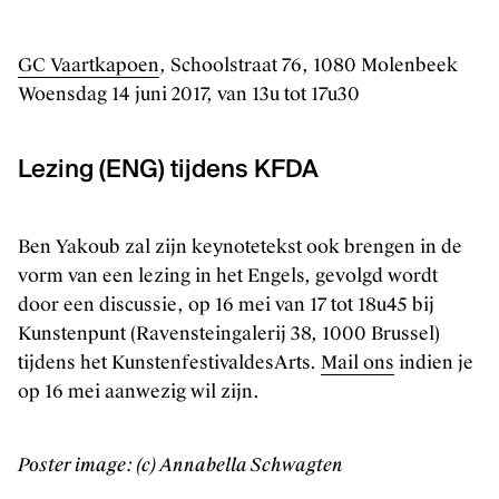
GC Vaartkapoen
, Schoolstraat 76, 1080 Molenbeek
Woensdag 14 juni 2017, van 13u tot 17u30
Lezing (ENG) tijdens KFDA
Het kantoor van Kunstenpunt vind je
Ben Yakoub zal zijn keynotetekst ook brengen in de
in de Ravensteingalerij vlak naast
het Centraal Station in Brussel.
vorm van een lezing in het Engels, gevolgd wordt
door een discussie, op 16 mei van 17 tot 18u45 bij
Kunstenpunt (Ravensteingalerij 38, 1000 Brussel)
tijdens het KunstenfestivaldesArts.
Mail ons
indien je
op 16 mei aanwezig wil zijn.
Poster image: (c) Annabella Schwagten