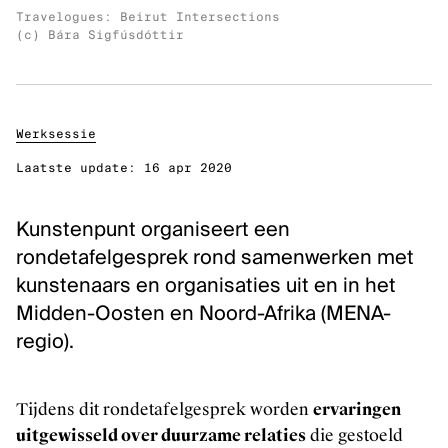
Inclusie, zorg en duurzaamheid
Travelogues: Beirut Intersections
(c) Bára Sigfúsdóttir
Werken bij Kunstenpunt
Contacteer ons
Werksessie
VOLG KUNSTENPUNT
Laatste update:
16 apr 2020
Nieuwsbrief Kunstenpunt
Instagram
Kunstenpunt organiseert een
Linkedin
rondetafelgesprek rond samenwerken met
Facebook
kunstenaars en organisaties uit en in het
Vimeo
Midden-Oosten en Noord-Afrika (MENA-
regio).
Tijdens dit rondetafelgesprek worden
ervaringen
uitgewisseld over duurzame relaties
die gestoeld