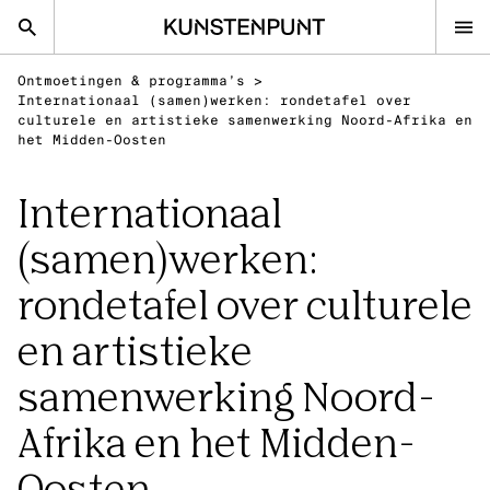
Kunstenpunt home pagina
Ontmoetingen & programma’s
>
nl
en
Internationaal (samen)werken: rondetafel over
culturele en artistieke samenwerking Noord-Afrika en
het Midden-Oosten
Advies
Internationaal
Calls
(samen)werken:
Agenda
rondetafel over culturele
Sector
Onderzoek
en artistieke
Stel ons je vraag
samenwerking Noord-
DISCIPLINES
Afrika en het Midden-
Beeldende kunsten