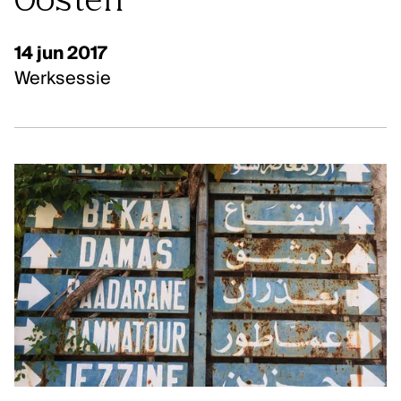
Oosten
Klassieke muziek
Podiumkunsten
14 jun 2017
Werksessie
ONTDEK
Evenementen
Kunstendatabank
Bibliotheek en collecties
Publicaties
Videozone
Podcasts
OVER KUNSTENPUNT
Over Kunstenpunt
Nieuws