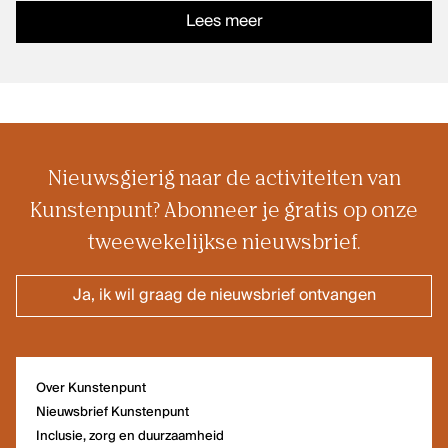
Het kantoor van Kunstenpunt vind je
Lees meer
in de Ravensteingalerij vlak naast
het Centraal Station in Brussel.
Nieuwsgierig naar de activiteiten van
Kunstenpunt? Abonneer je gratis op onze
tweewekelijkse nieuwsbrief.
Ja, ik wil graag de nieuwsbrief ontvangen
Over Kunstenpunt
Nieuwsbrief Kunstenpunt
Inclusie, zorg en duurzaamheid