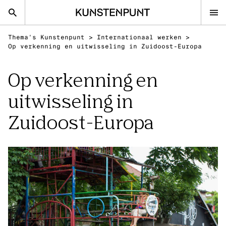
Kunstenpunt home pagina
Thema's Kunstenpunt
>
Internationaal werken
>
nl
en
Op verkenning en uitwisseling in Zuidoost-Europa
Op verkenning en
Advies
uitwisseling in
Calls
Zuidoost-Europa
Agenda
Sector
Onderzoek
Stel ons je vraag
DISCIPLINES
Beeldende kunsten