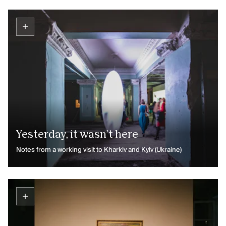
Inclusie, zorg en duurzaamheid
Werken bij Kunstenpunt
Contacteer ons
VOLG KUNSTENPUNT
Nieuwsbrief Kunstenpunt
Instagram
Linkedin
Yesterday, it wasn’t here
Facebook
Notes from a working visit to Kharkiv and Kyiv (Ukraine)
Vimeo