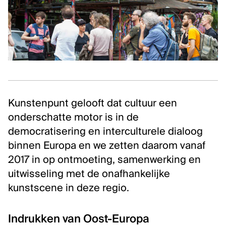
Klassieke muziek
Podiumkunsten
ONTDEK
Evenementen
Kunstendatabank
Kunstenpunt gelooft dat cultuur een
Bibliotheek en collecties
onderschatte motor is in de
Publicaties
democratisering en interculturele dialoog
Videozone
binnen Europa en we zetten daarom vanaf
Podcasts
2017 in op ontmoeting, samenwerking en
uitwisseling met de onafhankelijke
OVER KUNSTENPUNT
kunstscene in deze regio.
Over Kunstenpunt
Nieuws
Indrukken van Oost-Europa