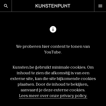
Kunstenpunt home pagina
nl
en
Advies
We proberen hier content te tonen van
Calls
YouTube.
Agenda
Sector
Kunsten.be gebruikt minimale cookies. Om
Onderzoek
inhoud te zien die afkomstig is van een
externe site, kan die site bijkomende cookies
Stel ons je vraag
plaatsen. Door de inhoud te bekijken,
aanvaard je deze externe cookies.
DISCIPLINES
Lees meer over onze privacy policy.
Beeldende kunsten