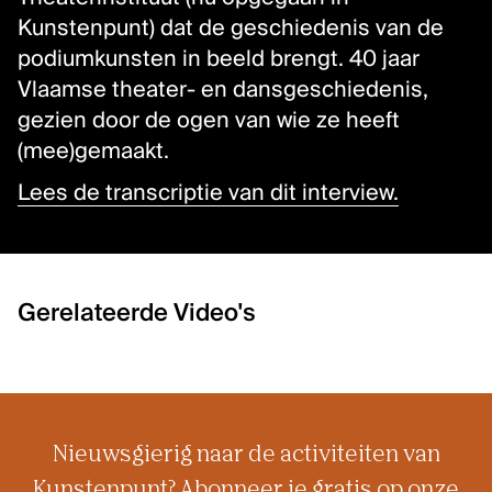
Inclusie, zorg en duurzaamheid
Kunstenpunt) dat de geschiedenis van de
Werken bij Kunstenpunt
podiumkunsten in beeld brengt. 40 jaar
Contacteer ons
Vlaamse theater- en dansgeschiedenis,
gezien door de ogen van wie ze heeft
VOLG KUNSTENPUNT
(mee)gemaakt.
Nieuwsbrief Kunstenpunt
Lees de transcriptie van dit interview.
Instagram
Linkedin
Facebook
Gerelateerde Video's
Vimeo
Nieuwsgierig naar de activiteiten van
Kunstenpunt? Abonneer je gratis op onze