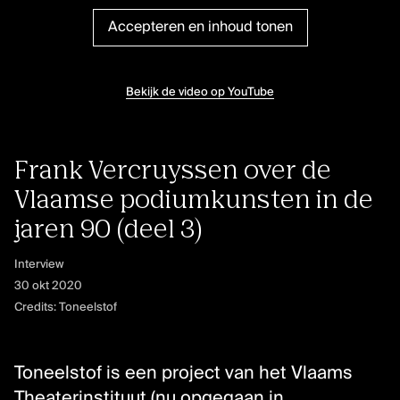
Klassieke muziek
Accepteren en inhoud tonen
Podiumkunsten
Bekijk de video op YouTube
ONTDEK
Evenementen
Kunstendatabank
Frank Vercruyssen over de
Bibliotheek en collecties
Vlaamse podiumkunsten in de
Publicaties
jaren 90 (deel 3)
Videozone
Interview
Podcasts
30 okt 2020
Credits: Toneelstof
OVER KUNSTENPUNT
Over Kunstenpunt
Toneelstof is een project van het Vlaams
Nieuws
Theaterinstituut (nu opgegaan in