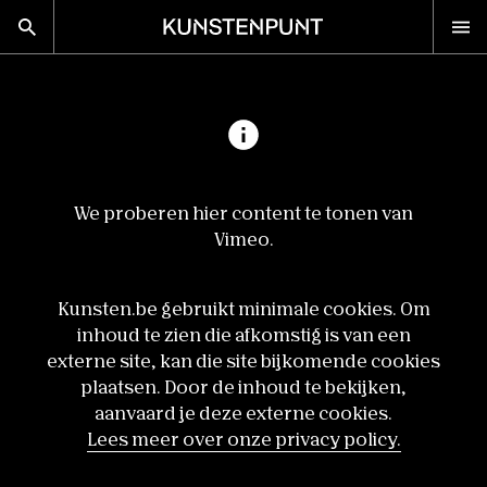
Kunstenpunt home pagina
nl
en
Advies
We proberen hier content te tonen van
Calls
Vimeo.
Agenda
Sector
Kunsten.be gebruikt minimale cookies. Om
Onderzoek
inhoud te zien die afkomstig is van een
externe site, kan die site bijkomende cookies
Stel ons je vraag
plaatsen. Door de inhoud te bekijken,
aanvaard je deze externe cookies.
DISCIPLINES
Lees meer over onze privacy policy.
Beeldende kunsten