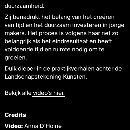
Inclusie, zorg en duurzaamheid
duurzaamheid.
Werken bij Kunstenpunt
Zij benadrukt het belang van het creëren
Contacteer ons
van tijd en het duurzaam investeren in jonge
makers. Het proces is volgens haar net zo
VOLG KUNSTENPUNT
belangrijk als het eindresultaat en heeft
voldoende tijd en ruimte nodig om te
Nieuwsbrief Kunstenpunt
groeien.
Instagram
Duik dieper in de praktijkverhalen achter de
Linkedin
Landschapstekening Kunsten.
Facebook
Vimeo
Bekijk alle
video’s hier.
Credits
Video:
Anna D’Hoine