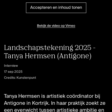
Klassieke muziek
Accepteren en inhoud tonen
Podiumkunsten
Bekijk de video op Vimeo
ONTDEK
Evenementen
Kunstendatabank
Landschapstekening 2025 -
Bibliotheek en collecties
Tanya Hermsen (Antigone)
Publicaties
Interview
Videozone
17 sep 2025
Podcasts
Credits: Kunstenpunt
OVER KUNSTENPUNT
Tanya Hermsen is artistiek coördinator bij
Over Kunstenpunt
Antigone in Kortrijk. In haar praktijk zoekt ze
Nieuws
een evenwicht tussen artistieke ambitie en