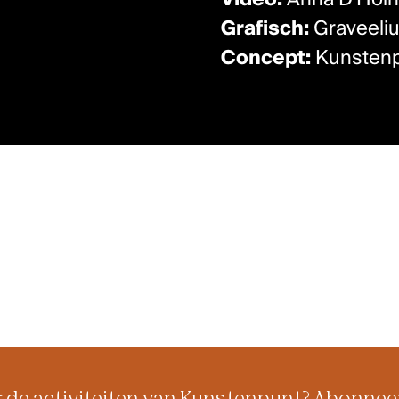
Video:
Anna D’Hoi
Grafisch:
Graveeli
Concept:
Kunsten