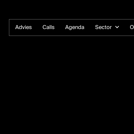
Advies
Calls
Agenda
Sector
O
Open s
Het kantoor van Kunstenpunt vind je in de
Station i