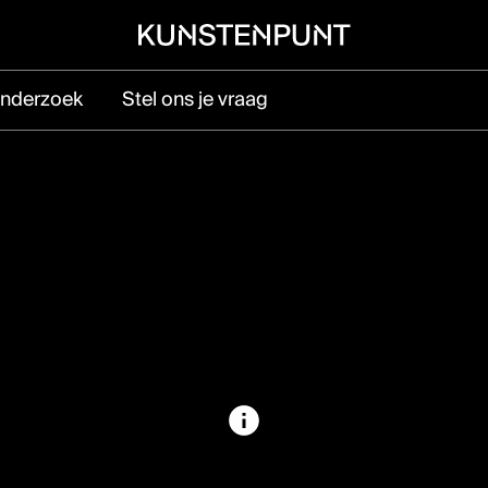
nderzoek
Stel ons je vraag
ubmenu voor Sector
 Ravensteingalerij vlak naast het Centraal
n Brussel.