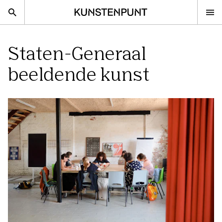
Kunstenpunt home pagina
nl
en
Staten-Generaal
beeldende kunst
Advies
Calls
Agenda
Sector
Onderzoek
Stel ons je vraag
DISCIPLINES
Beeldende kunsten