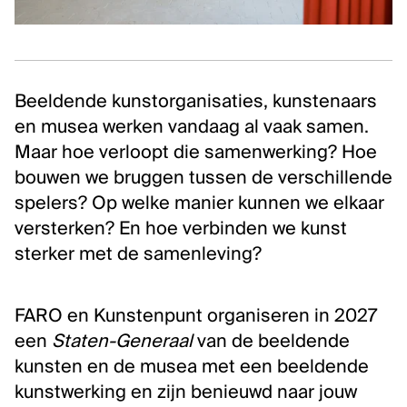
Klassieke muziek
Podiumkunsten
ONTDEK
Beeldende kunstorganisaties, kunstenaars
en musea werken vandaag al vaak samen.
Evenementen
Maar hoe verloopt die samenwerking? Hoe
Kunstendatabank
bouwen we bruggen tussen de verschillende
Bibliotheek en collecties
spelers? Op welke manier kunnen we elkaar
Publicaties
versterken? En hoe verbinden we kunst
Videozone
sterker met de samenleving?
Podcasts
FARO en Kunstenpunt organiseren in 2027
OVER KUNSTENPUNT
een
Staten-Generaal
van de beeldende
Over Kunstenpunt
kunsten en de musea met een beeldende
kunstwerking en zijn benieuwd naar jouw
Nieuws