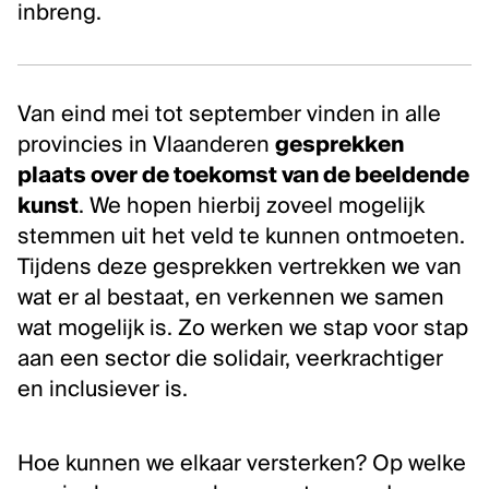
inbreng.
Inclusie, zorg en duurzaamheid
Werken bij Kunstenpunt
Contacteer ons
Van eind mei tot september vinden in alle
provincies in Vlaanderen
gesprekken
VOLG KUNSTENPUNT
plaats over de toekomst van de beeldende
Nieuwsbrief Kunstenpunt
kunst
. We hopen hierbij zoveel mogelijk
Instagram
stemmen uit het veld te kunnen ontmoeten.
Linkedin
Tijdens deze gesprekken vertrekken we van
Facebook
wat er al bestaat, en verkennen we samen
wat mogelijk is. Zo werken we stap voor stap
Vimeo
aan een sector die solidair, veerkrachtiger
en inclusiever is.
Hoe kunnen we elkaar versterken? Op welke