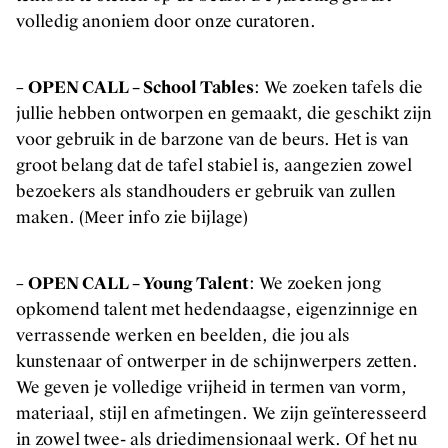
Inclusie, zorg en duurzaamheid
volledig anoniem door onze curatoren.
Werken bij Kunstenpunt
Contacteer ons
–
OPEN CALL – School Tables
: We zoeken tafels die
jullie hebben ontworpen en gemaakt, die geschikt zijn
VOLG KUNSTENPUNT
voor gebruik in de barzone van de beurs. Het is van
groot belang dat de tafel stabiel is, aangezien zowel
Nieuwsbrief Kunstenpunt
bezoekers als standhouders er gebruik van zullen
Instagram
maken. (Meer info zie bijlage)
Linkedin
Facebook
–
OPEN CALL – Young Talent
: We zoeken jong
Vimeo
opkomend talent met hedendaagse, eigenzinnige en
verrassende werken en beelden, die jou als
kunstenaar of ontwerper in de schijnwerpers zetten.
We geven je volledige vrijheid in termen van vorm,
materiaal, stijl en afmetingen. We zijn geïnteresseerd
in zowel twee- als driedimensionaal werk. Of het nu