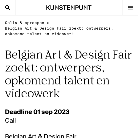
Kunstenpunt home pagina
Calls & oproepen
>
nl
en
Belgian Art & Design Fair zoekt: ontwerpers,
opkomend talent en videowerk
Belgian Art & Design Fair
Advies
zoekt: ontwerpers,
Calls
Agenda
opkomend talent en
Sector
videowerk
Onderzoek
Stel ons je vraag
Deadline 01 sep 2023
Call
DISCIPLINES
Beeldende kunsten
Belgian Art & Design Fair